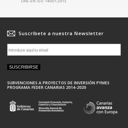
UNE-EN ISO 14001:2015
Suscríbete a nuestra Newsletter
E
m
a
i
SUSCRIBIRSE
l
*
SUBVENCIONES A PROYECTOS DE INVERSIÓN PYMES
PROGRAMA FEDER CANARIAS 2014-2020