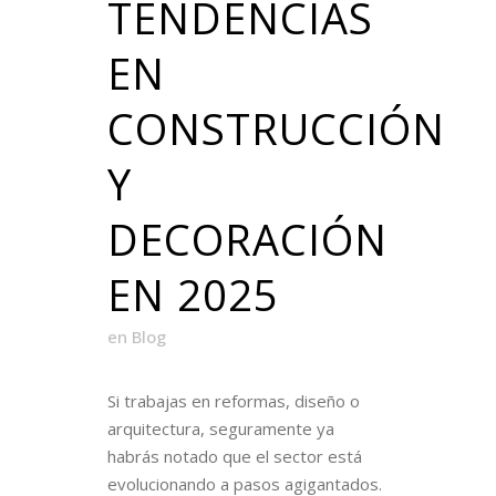
TENDENCIAS
EN
CONSTRUCCIÓN
Y
DECORACIÓN
EN 2025
en
Blog
Si trabajas en reformas, diseño o
arquitectura, seguramente ya
habrás notado que el sector está
evolucionando a pasos agigantados.