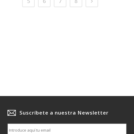
5
6
7
8
Suscríbete a nuestra Newsletter
E
m