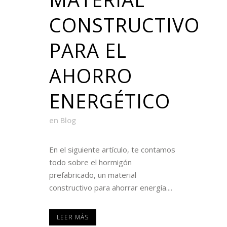
CONSTRUCTIVO
PARA EL
AHORRO
ENERGÉTICO
en
Blog
En el siguiente artículo, te contamos
todo sobre el hormigón
prefabricado, un material
constructivo para ahorrar energía....
LEER MÁS