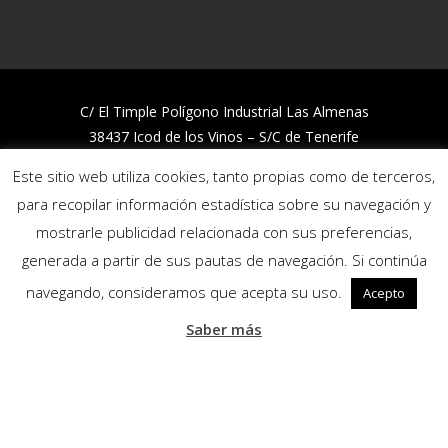
C/ El Timple Polígono Industrial Las Almenas
38437 Icod de los Vinos – S/C de Tenerife
Telf:
922 812 394
Este sitio web utiliza cookies, tanto propias como de terceros,
para recopilar información estadística sobre su navegación y
Trabaja con nosotros
mostrarle publicidad relacionada con sus preferencias,
Política de Calidad y Medio Ambiente
generada a partir de sus pautas de navegación. Si continúa
Política de privacidad
Política de cookies
navegando, consideramos que acepta su uso.
Acepto
Canal de denuncias
Saber más
Síguenos:
Copyright © 2020