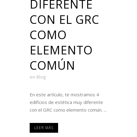
DIFERENTE
CON EL GRC
COMO
ELEMENTO
COMÚN
en
Blog
En este artículo, te mostramos 4
edificios de estética muy diferente
con el GRC como elemento común. ...
LEER MÁS