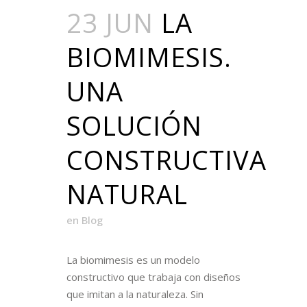
23 JUN
LA
BIOMIMESIS.
UNA
SOLUCIÓN
CONSTRUCTIVA
NATURAL
en
Blog
La biomimesis es un modelo
constructivo que trabaja con diseños
que imitan a la naturaleza. Sin