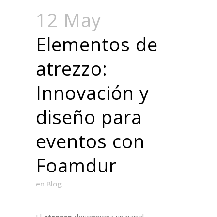
12 May
Elementos de
atrezzo:
Innovación y
diseño para
eventos con
Foamdur
en
Blog
El
atrezzo
desempeña un papel