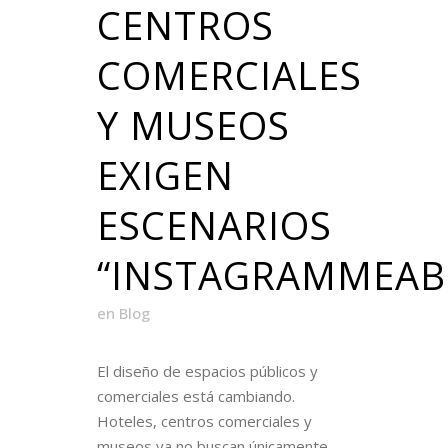
CENTROS
COMERCIALES
Y MUSEOS
EXIGEN
ESCENARIOS
“INSTAGRAMMEAB
en
Blog
El diseño de espacios públicos y
comerciales está cambiando.
Hoteles, centros comerciales y
museos ya no buscan únicamente