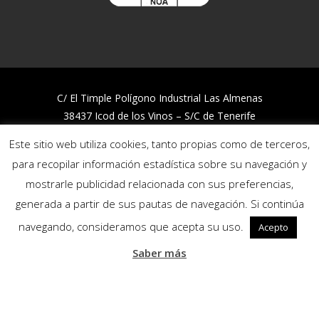
C/ El Timple Polígono Industrial Las Almenas
38437 Icod de los Vinos – S/C de Tenerife
Telf:
922 812 394
Este sitio web utiliza cookies, tanto propias como de terceros,
para recopilar información estadística sobre su navegación y
Trabaja con nosotros
mostrarle publicidad relacionada con sus preferencias,
Política de Calidad y Medio Ambiente
generada a partir de sus pautas de navegación. Si continúa
Política de privacidad
Política de cookies
navegando, consideramos que acepta su uso.
Acepto
Canal de denuncias
Saber más
Síguenos: