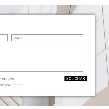
Email
*
merciales.
SOLICITAR
a de privacidad
*