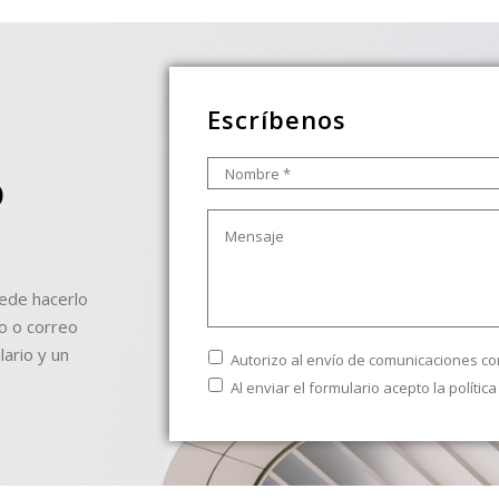
Escríbenos
Nombre
*
O
Mensaje
uede hacerlo
o o correo
lario y un
Envío
Autorizo al envío de comunicaciones co
comerciales
Texto
Al enviar el formulario acepto la
polític
Legal
*