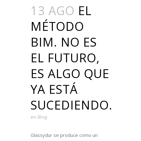
13 AGO
EL
MÉTODO
BIM. NO ES
EL FUTURO,
ES ALGO QUE
YA ESTÁ
SUCEDIENDO.
en
Blog
Glassydur se produce como un