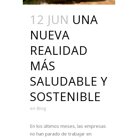
12 JUN
UNA
NUEVA
REALIDAD
MÁS
SALUDABLE Y
SOSTENIBLE
en
Blog
En los últimos meses, las empresas
no han parado de trabajar en