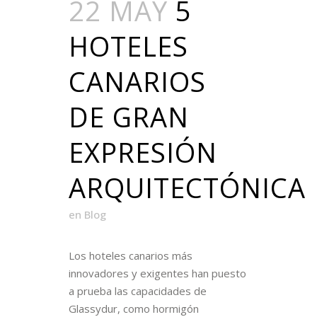
22 MAY
5
HOTELES
CANARIOS
DE GRAN
EXPRESIÓN
ARQUITECTÓNICA
en
Blog
Los hoteles canarios más
innovadores y exigentes han puesto
a prueba las capacidades de
Glassydur, como hormigón