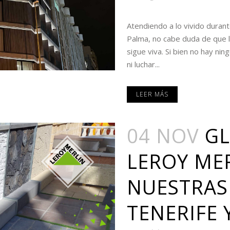
Atendiendo a lo vivido duran
Palma, no cabe duda de que la
sigue viva. Si bien no hay ni
ni luchar...
LEER MÁS
04 NOV
GL
LEROY MER
NUESTRAS
TENERIFE 