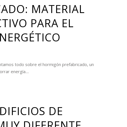
CADO: MATERIAL
TIVO PARA EL
NERGÉTICO
contamos todo sobre el hormigón prefabricado, un
rrar energía....
EDIFICIOS DE
MUY DIFERENTE