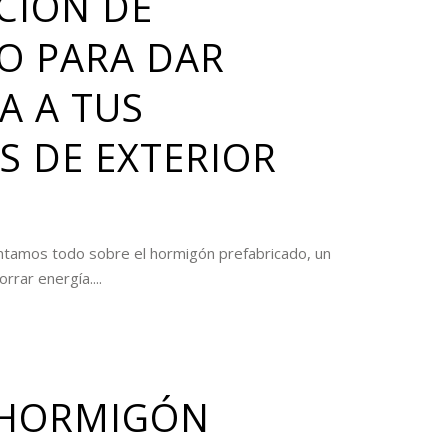
CIÓN DE
O PARA DAR
A A TUS
S DE EXTERIOR
contamos todo sobre el hormigón prefabricado, un
rrar energía....
 HORMIGÓN