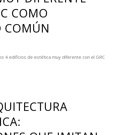
RC COMO
O COMÚN
os 4 edificios de estética muy diferente con el GRC
QUITECTURA
ICA: