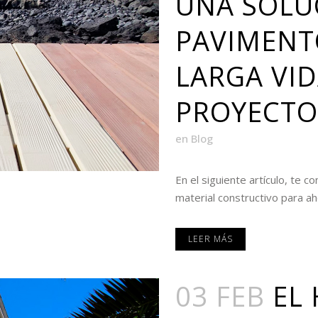
UNA SOLU
PAVIMENT
LARGA VID
PROYECTO
en
Blog
En el siguiente artículo, te 
material constructivo para aho
LEER MÁS
03 FEB
EL