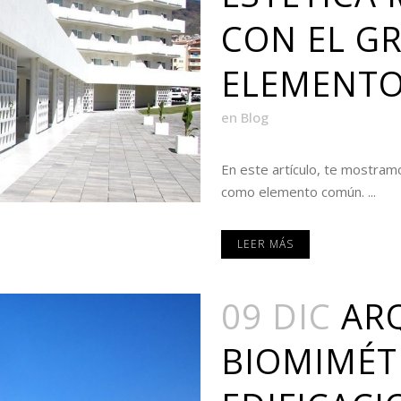
CON EL G
ELEMENT
en
Blog
En este artículo, te mostram
como elemento común. ...
LEER MÁS
09 DIC
AR
BIOMIMÉT