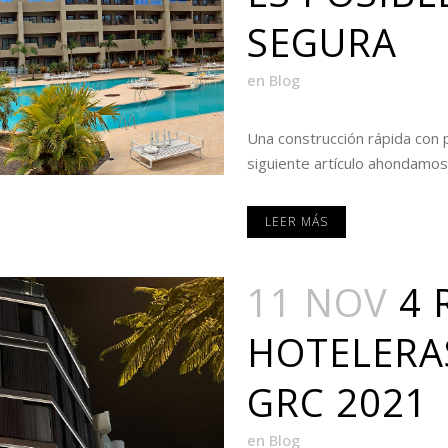
SEGURA
en
Blog
Una construcción rápida con p
siguiente artículo ahondamos 
LEER MÁS
11 NOV
4 
HOTELERA
GRC 2021
en
Blog