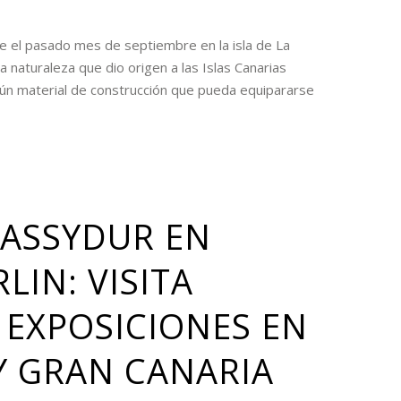
te el pasado mes de septiembre en la isla de La
 naturaleza que dio origen a las Islas Canarias
ngún material de construcción que pueda equipararse
ASSYDUR EN
LIN: VISITA
 EXPOSICIONES EN
Y GRAN CANARIA