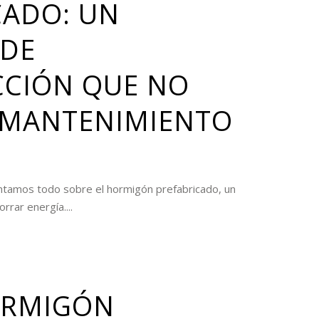
CADO: UN
 DE
CIÓN QUE NO
 MANTENIMIENTO
contamos todo sobre el hormigón prefabricado, un
rrar energía....
RMIGÓN