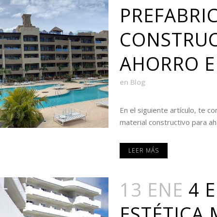
PREFABRI
CONSTRUC
AHORRO E
en
Blog
En el siguiente artículo, te 
material constructivo para aho
LEER MÁS
13 ENE
4 
ESTÉTICA 