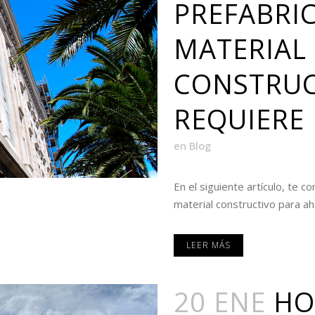
PREFABRI
MATERIAL
CONSTRUC
REQUIERE
en
Blog
En el siguiente artículo, te 
material constructivo para aho
LEER MÁS
20 ENE
HO