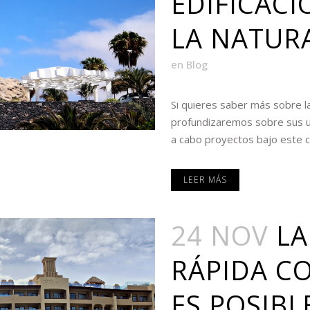
EDIFICACI
LA NATUR
en
Blog
Si quieres saber más sobre la
profundizaremos sobre sus u
a cabo proyectos bajo este co
LEER MÁS
24 NOV
LA
RÁPIDA C
ES POSIBLE