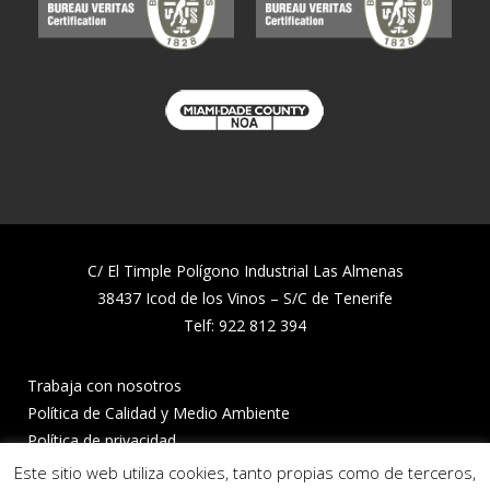
C/ El Timple Polígono Industrial Las Almenas
38437 Icod de los Vinos – S/C de Tenerife
Telf:
922 812 394
Trabaja con nosotros
Política de Calidad y Medio Ambiente
Política de privacidad
Política de cookies
Este sitio web utiliza cookies, tanto propias como de terceros,