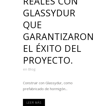
REALES CON
GLASSYDUR
QUE
GARANTIZARON
EL ÉXITO DEL
PROYECTO.
en
Blog
Construir con Glassydur, como
prefabricado de hormigón...
LEER MÁS