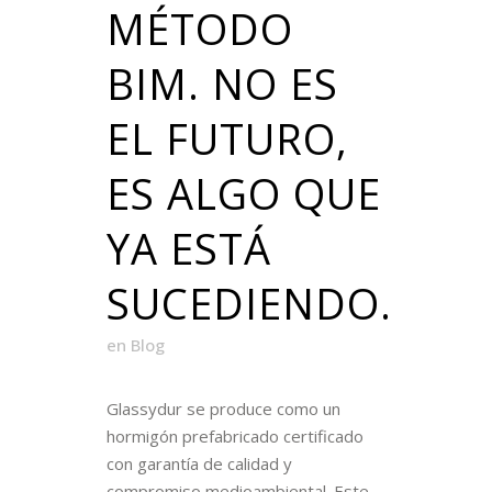
MÉTODO
BIM. NO ES
EL FUTURO,
ES ALGO QUE
YA ESTÁ
SUCEDIENDO.
en
Blog
Glassydur se produce como un
hormigón prefabricado certificado
con garantía de calidad y
compromiso medioambiental. Este