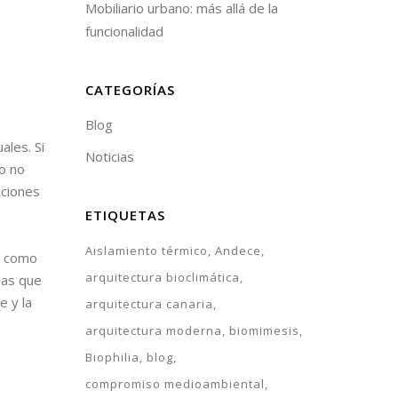
Mobiliario urbano: más allá de la
funcionalidad
CATEGORÍAS
Blog
ales. Si
Noticias
to no
aciones
ETIQUETAS
Aislamiento térmico
Andece
as como
arquitectura bioclimática
 las que
e y la
arquitectura canaria
arquitectura moderna
biomimesis
Biophilia
blog
compromiso medioambiental