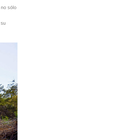
 no sólo
e
 su