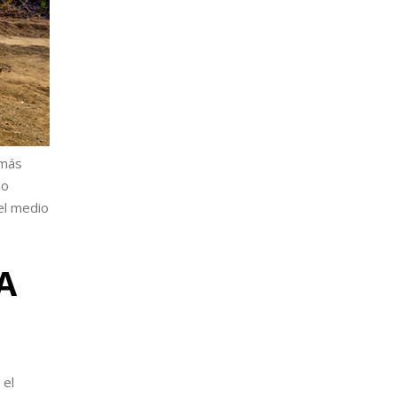
 más
ho
el medio
A
 el