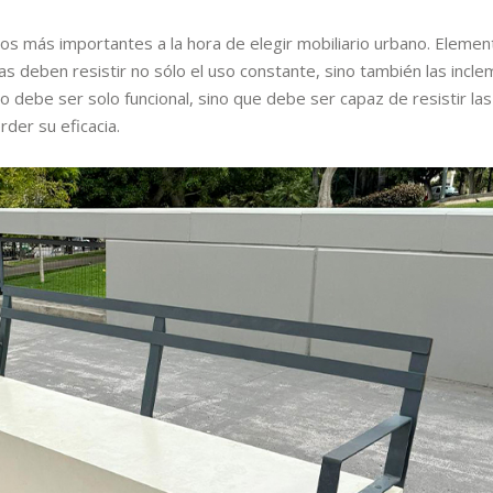
os más importantes a la hora de elegir mobiliario urbano. Elemen
s deben resistir no sólo el uso constante, sino también las incle
no debe ser solo funcional, sino que debe ser capaz de resistir las
der su eficacia.