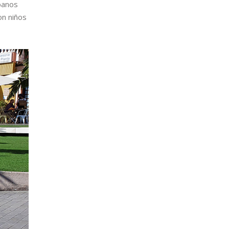
rbanos
on niños