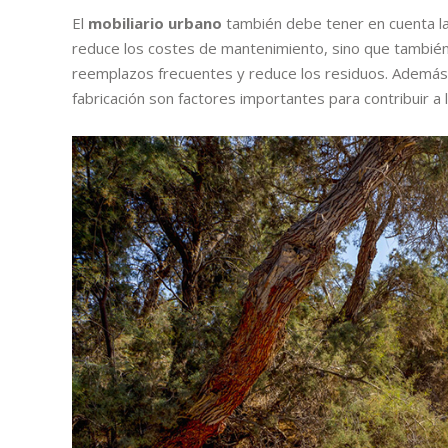
El
mobiliario urbano
también debe tener en cuenta la 
reduce los costes de mantenimiento, sino que también
reemplazos frecuentes y reduce los residuos. Además, 
fabricación son factores importantes para contribuir a