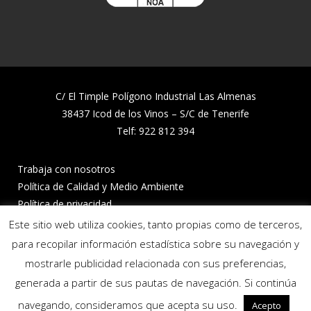
C/ El Timple Polígono Industrial Las Almenas
38437 Icod de los Vinos – S/C de Tenerife
Telf:
922 812 394
Trabaja con nosotros
Política de Calidad y Medio Ambiente
Política de privacidad
Política de cookies
Este sitio web utiliza cookies, tanto propias como de terceros,
Canal de denuncias
para recopilar información estadística sobre su navegación y
mostrarle publicidad relacionada con sus preferencias,
Síguenos:
generada a partir de sus pautas de navegación. Si continúa
navegando, consideramos que acepta su uso.
Acepto