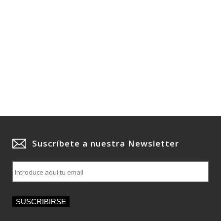
Suscríbete a nuestra Newsletter
E
m
a
i
SUSCRIBIRSE
l
*