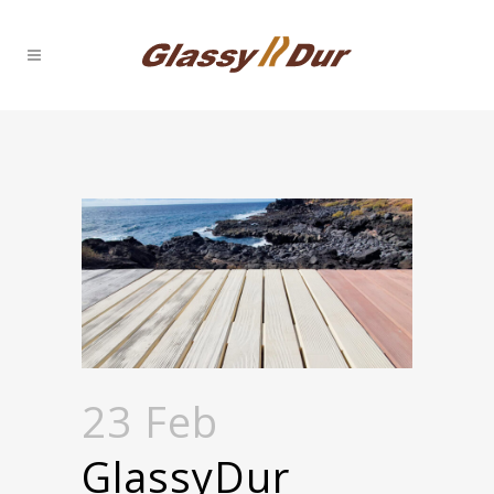
23 Feb
GlassyDur