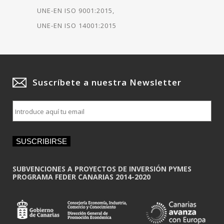
UNE-EN ISO 9001:2015
UNE-EN ISO 14001:2015
Suscríbete a nuestra Newsletter
E
m
a
i
SUSCRIBIRSE
l
*
SUBVENCIONES A PROYECTOS DE INVERSIÓN PYMES
PROGRAMA FEDER CANARIAS 2014-2020