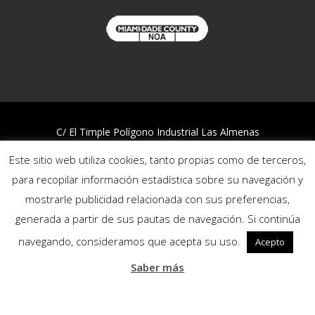
C/ El Timple Polígono Industrial Las Almenas
38437 Icod de los Vinos – S/C de Tenerife
Este sitio web utiliza cookies, tanto propias como de terceros,
Telf:
922 812 394
para recopilar información estadística sobre su navegación y
mostrarle publicidad relacionada con sus preferencias,
Quality and Environmental Policy
generada a partir de sus pautas de navegación. Si continúa
Privacy policy
Cookies policy
navegando, consideramos que acepta su uso.
Acepto
Reporting channel
Saber más
Follow us: