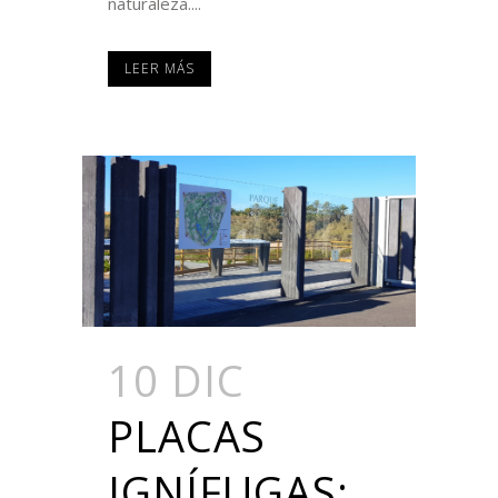
naturaleza....
LEER MÁS
10 DIC
PLACAS
IGNÍFUGAS: