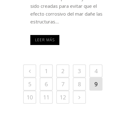
sido creadas para evitar que el
efecto corrosivo del mar dañe las
estructuras....
LEER MÁS
1
2
3
4
5
6
7
8
9
10
11
12