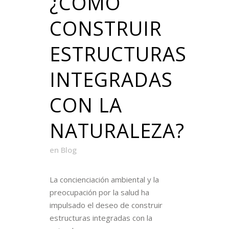
¿CÓMO
CONSTRUIR
ESTRUCTURAS
INTEGRADAS
CON LA
NATURALEZA?
en
Blog
La concienciación ambiental y la
preocupación por la salud ha
impulsado el deseo de construir
estructuras integradas con la