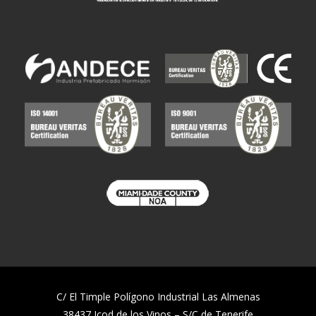
C/ El Timple Polígono Industrial Las Almenas
38437 Icod de los Vinos – S/C de Tenerife