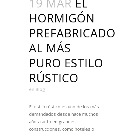
19 MAR
EL
HORMIGÓN
PREFABRICADO
AL MÁS
PURO ESTILO
RÚSTICO
en
Blog
El estilo rústico es uno de los más
demandados desde hace muchos
años tanto en grandes
construcciones, como hoteles o