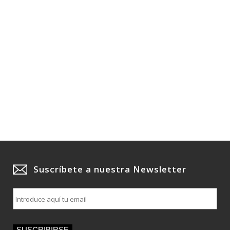
Suscríbete a nuestra Newsletter
E
m
a
i
SUSCRIBIRSE