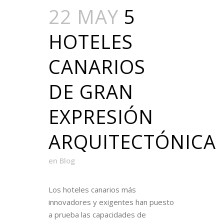
22 MAY
5
HOTELES
CANARIOS
DE GRAN
EXPRESIÓN
ARQUITECTÓNICA
en
Blog
Los hoteles canarios más
innovadores y exigentes han puesto
a prueba las capacidades de