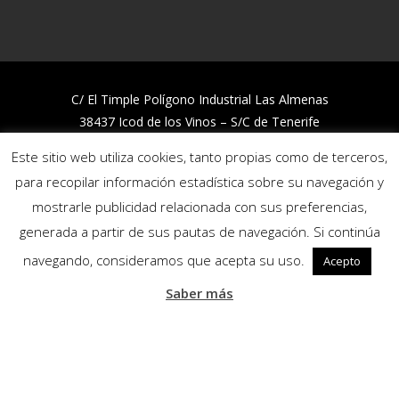
C/ El Timple Polígono Industrial Las Almenas
38437 Icod de los Vinos – S/C de Tenerife
Telf:
922 812 394
Este sitio web utiliza cookies, tanto propias como de terceros,
para recopilar información estadística sobre su navegación y
Trabaja con nosotros
mostrarle publicidad relacionada con sus preferencias,
Política de Calidad y Medio Ambiente
generada a partir de sus pautas de navegación. Si continúa
Política de privacidad
Política de cookies
navegando, consideramos que acepta su uso.
Acepto
Canal de denuncias
Saber más
Síguenos:
Copyright © 2020