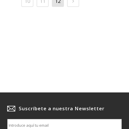
10
11
12
Suscríbete a nuestra Newsletter
E
m