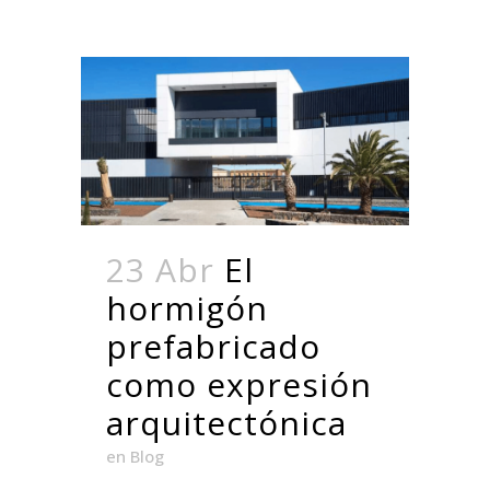
23 Abr
El
hormigón
prefabricado
como expresión
arquitectónica
en
Blog