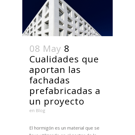
08 May
8
Cualidades que
aportan las
fachadas
prefabricadas a
un proyecto
en
Blog
El hormigón es un material que se