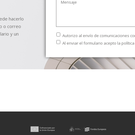
uede hacerlo
o o correo
lario y un
Envío
Autorizo al envío de comunicaciones co
comerciales
Texto
Al enviar el formulario acepto la
polític
Legal
*