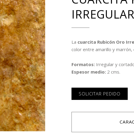
IRREGULA
La
cuarcita Rubicón Oro Irr
color entre amarillo y marrón
Formatos:
Irregular y cortad
Espesor medio:
2 cms.
SOLICITAR PEDIDO
CARA