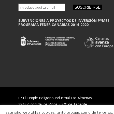
SUSCRIBIRSE
SUBVENCIONES A PROYECTOS DE INVERSIÓN PYMES
PROGRAMA FEDER CANARIAS 2014-2020
C/ El Timple Polígono Industrial Las Almenas
38437 Icod de los Vinos – S/C de Tenerife
Telf:
922 812 394
Este sitio web utiliza cookies, tanto propias como de terceros