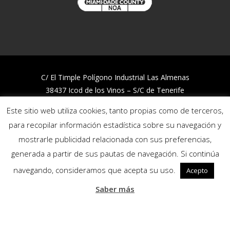
C/ El Timple Polígono Industrial Las Almenas
38437 Icod de los Vinos – S/C de Tenerife
Telf:
922 812 394
Este sitio web utiliza cookies, tanto propias como de terceros,
para recopilar información estadística sobre su navegación y
Trabaja con nosotros
mostrarle publicidad relacionada con sus preferencias,
Política de Calidad y Medio Ambiente
generada a partir de sus pautas de navegación. Si continúa
Política de privacidad
Política de cookies
navegando, consideramos que acepta su uso.
Acepto
Canal de denuncias
Saber más
Síguenos: